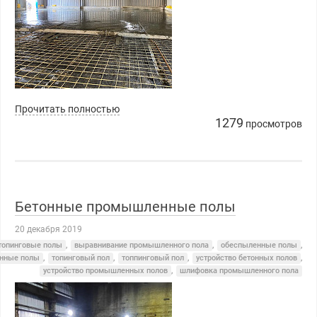
Прочитать полностью
1279
просмотров
Бетонные промышленные полы
20 декабря 2019
топинговые полы
,
выравнивание промышленного пола
,
обеспыленные полы
,
нные полы
,
топинговый пол
,
топпинговый пол
,
устройство бетонных полов
,
устройство промышленных полов
,
шлифовка промышленного пола