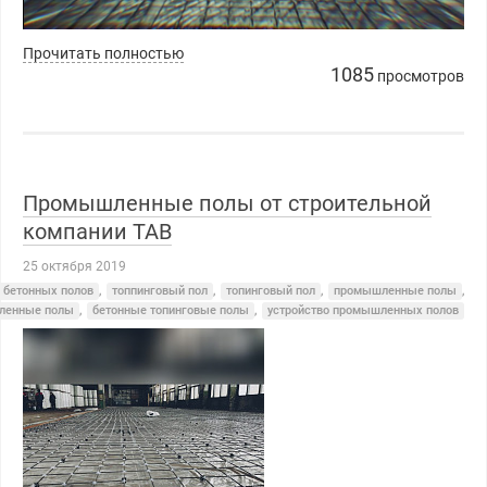
https://youtu.be/IWu6MckObPs
Прочитать полностью
1085
просмотров
Промышленные полы от строительной
компании ТАВ
25 октября 2019
о бетонных полов
,
топпинговый пол
,
топинговый пол
,
промышленные полы
,
ленные полы
,
бетонные топинговые полы
,
устройство промышленных полов