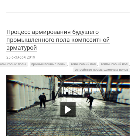
Процесс армирования будущего
промышленного пола композитной
арматурой
25 октября 2019
топинговые полы
,
промышленные полы
,
топинговый пол
,
топпинговый пол
,
устройство промышленных полов