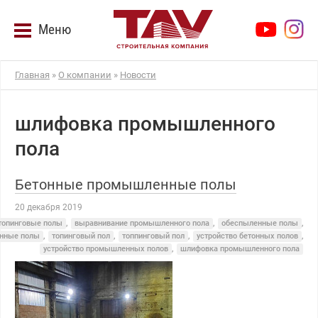
Меню
Главная
»
О компании
»
Новости
шлифовка промышленного
пола
Бетонные промышленные полы
20 декабря 2019
топинговые полы
,
выравнивание промышленного пола
,
обеспыленные полы
,
нные полы
,
топинговый пол
,
топпинговый пол
,
устройство бетонных полов
,
устройство промышленных полов
,
шлифовка промышленного пола