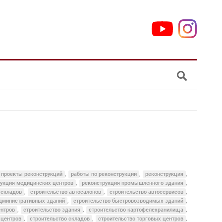
проекты реконструкций
,
работы по реконструкции
,
реконструкция
,
рукция медицинских центров
,
реконструкция промышленного здания
,
 складов
,
строительство автосалонов
,
строительство автосервисов
,
административных зданий
,
строительство быстровозводимых зданий
,
ентров
,
строительство здания
,
строительство картофелехранилища
,
 центров
,
строительство складов
,
строительство торговых центров
,