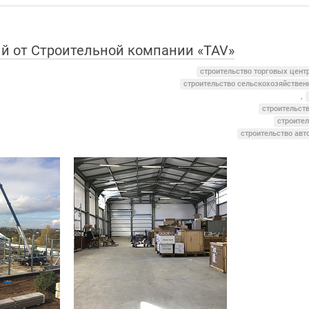
й от Строительной компании «TAV»
строительство торговых цент
строительство сельскохозяйствен
,
строительст
строите
строительство авт