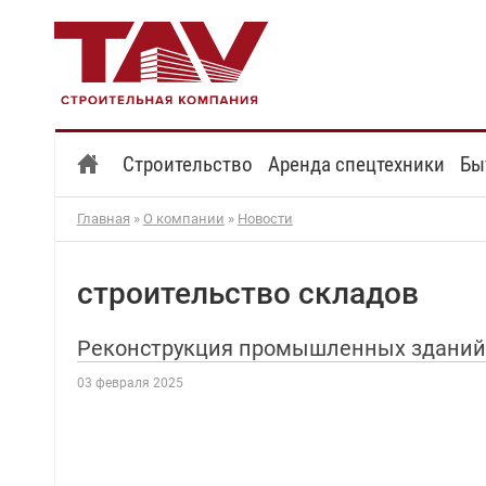
Строительство
Аренда спецтехники
Бы
Главная
»
О компании
»
Новости
строительство складов
Реконструкция промышленных зданий
03 февраля 2025