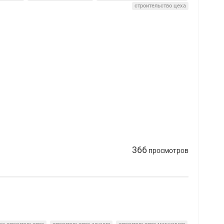
строительство цеха
366
просмотров