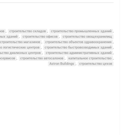
ров
,
строительство складов
,
строительство промышленных зданий
,
ных зданий
,
строительство офисов
,
строительство овощехранилищ
строительство магазинов
,
строительство объектов здравоохранения
,
во логистических центров
,
строительство быстровозводимых зданий
,
льство диализных центров
,
строительство административных зданий
,
осервисов
,
строительство автосалонов
,
капитальное строительство
,
Astron Buildings
,
строительство цехов