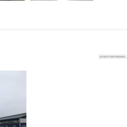
услуги автокрана