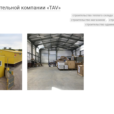
ительной компании «TAV»
строительство теплого склада
строительство магазинов
,
стр
строительство админ