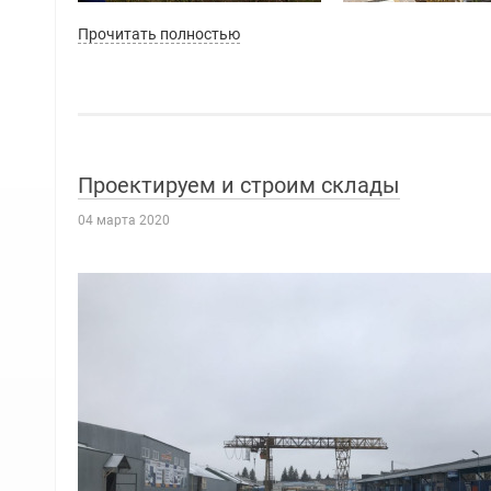
Прочитать полностью
Проектируем и строим склады
04 марта 2020