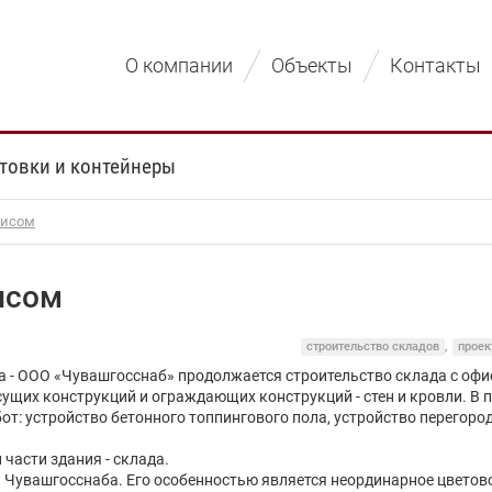
О компании
Объекты
Контакты
товки и контейнеры
фисом
исом
строительство складов
,
проек
а - ООО «Чувашгосснаб» продолжается строительство склада с оф
щих конструкций и ограждающих конструкций - стен и кровли. В п
т: устройство бетонного топпингового пола, устройство перегоро
части здания - склада.
Чувашгосснаба. Его особенностью является неординарное цветовое