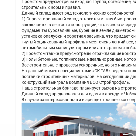
Проектом предусмотрены входная группа, остекление, в
строительных норм и правил.
Данный склад имеет ряд технологических особенностей
1) Спроектированный склад относится к типу быстрово
заключается в легкости конструкций, что в свою очере
фундаменты бурозаливные, бурение в земле диаметром 60
установка опалубки и обратная засыпка, что придает си
гнутый оцинкованный профиль имеет очень легкий вес,
автомобильным манипулятором или автокраном с небо
2)Проектом также предусмотрены ограждающие конструк
3)Полы бетонные, топпинговые, идеально ровные, кото
Все строительные процессы ускоренные, но это никаким
На данный момент специалистами «СК ТАВ» ведется пол
поставки строительных материалов. На сегодняшний ден
конструкций выиграла компания ВСО Стройпрофиль.
Наша строительная бригада планирует выход на строите
Данный склад предназначен для сдачи в аренду. в Чебо
В случае заинтересованности в аренде строящегося сов