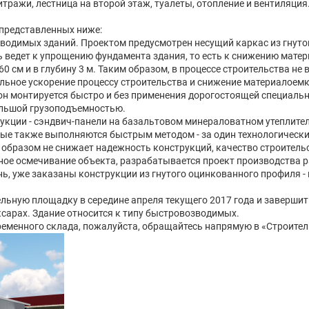
итражи, лестница на второй этаж, туалеты, отопление и вентиляци
 представленных ниже:
зводимых зданий. Проектом предусмотрен несущий каркас из гнут
дь ведет к упрощению фундамента здания, то есть к снижению мате
 см и в глубину 3 м. Таким образом, в процессе строительства не
льное ускорение процессу строительства и снижение материалоемкос
 он монтируется быстро и без применения дорогостоящей специаль
льшой грузоподъемностью.
ции - сэндвич-панели на базальтовом минераловатном утеплители,
рые также выполняются быстрым методом - за один технологически
 образом не снижает надежность конструкций, качество строитель
ное осмечивание объекта, разрабатывается проект производства р
ь, уже заказаны конструкции из гнутого оцинкованного профиля - 
льную площадку в середине апреля текущего 2017 года и завершить
ксарах. Здание относится к типу быстровозводимых.
ременного склада, пожалуйста, обращайтесь напрямую в «Строител