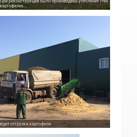
При реконструкции было произведено утепление стен
картофелех...
Идет отгрузка картофеля