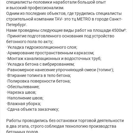
специалисты-половики наработали большой опыт
и высокий профессионализм.
Одним из последних объектов, где трудились специалисты
строительной компании ТАV- это тц METRO в городе Санкт-
Петербург.
Нами проведены следующие виды работ на площади 4500м²:
·Принятие подготовленного основания под устройство
бетонного пола по акту;
·Укладка гидроизоляционного слоя;
·Армирование пространственным каркасом;
·Монтаж канализационных и водосточных труб;
·Укладка бетона с вибрированием;
·Равномерное нанесение упрочняющей смеси (топинг);
·Втирание топинга в тело бетона;
·Полировка поверхности бетона;
·Обеспылевание;
·Нарезка швов;
·Наполнение швов;
·Влажная уборка;
·Сдача объекта заказчику;
Работы проводились без остановки торговой деятельности
в два этапа, строго соблюдая технологию производства
бетонных полов.