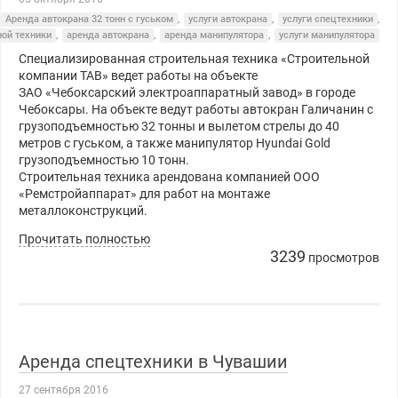
Аренда автокрана 32 тонн с гуськом
,
услуги автокрана
,
услуги спецтехники
,
ной техники
,
аренда автокрана
,
аренда манипулятора
,
услуги манипулятора
Специализированная строительная техника «Строительной
компании ТАВ» ведет работы на объекте
ЗАО «Чебоксарский электроаппаратный завод» в городе
Чебоксары. На объекте ведут работы автокран Галичанин с
грузоподъемностью 32 тонны и вылетом стрелы до 40
метров с гуськом, а также манипулятор Hyundai Gold
грузоподъемностью 10 тонн.
Строительная техника арендована компанией ООО
«Ремстройаппарат» для работ на монтаже
металлоконструкций.
Прочитать полностью
3239
просмотров
Аренда спецтехники в Чувашии
27 сентября 2016