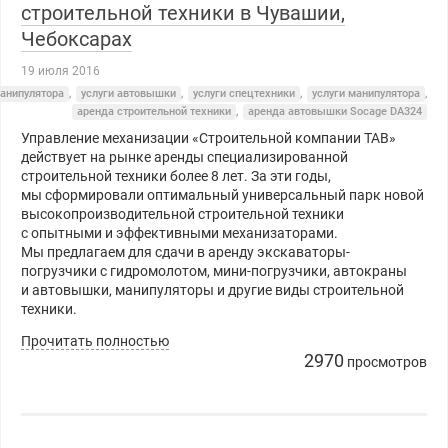
строительной техники в Чувашии,
Чебоксарах
19 июля 2016
анипулятора
,
услуги автовышки
,
услуги спецтехники
,
услуги манипулятора
,
аренда строительной техники
,
аренда автовышки Socage DA324
Управление механизации «Строительной компании ТАВ»
действует на рынке аренды специализированной
строительной техники более 8 лет. За эти годы,
мы сформировали оптимальный универсальный парк новой
высокопроизводительной строительной техники
с опытными и эффективными механизаторами.
Мы предлагаем для сдачи в аренду экскаваторы-
погрузчики с гидромолотом, мини-погрузчики, автокраны
и автовышки, манипуляторы и другие виды строительной
техники.
Прочитать полностью
2970
просмотров