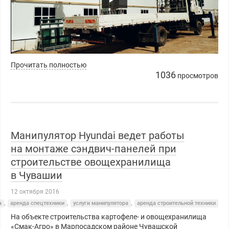
https://youtu.be/Lbblmx9OyLc
Прочитать полностью
1036
просмотров
Манипулятор Hyundai ведет работы
на монтаже сэндвич-панелей при
строительстве овощехранилища
в Чувашии
12 октября 2016
а
,
аренда спецтехники
,
услуги манипулятора
,
аренда строительной техники
На объекте строительства картофеле- и овощехранилища
«Смак-Агро» в Марпосадском районе Чувашской