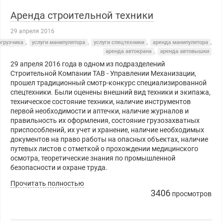
Аренда строительной техники
29 апреля 2016
огрузчика
,
услуги манипулятора
,
услуги спецтехники
,
аренда манипулятора
,
аренда автокрана
,
аренда автовышки
29 апреля 2016 года в одном из подразделений
Строительной Компании ТАВ - Управлении Механизации,
прошел традиционный смотр-конкурс специализированной
спецтехники. Были оценены внешний вид техники и экипажа,
техническое состояние техники, наличие инструментов
первой необходимости и аптечки, наличие журналов и
правильность их оформления, состояние грузозахватных
приспособлений, их учет и хранение, наличие необходимых
документов на право работы на опасных объектах, наличие
путевых листов с отметкой о прохождении медицинского
осмотра, теоретические знания по промышленной
безопасности и охране труда.
Прочитать полностью
3406
просмотров