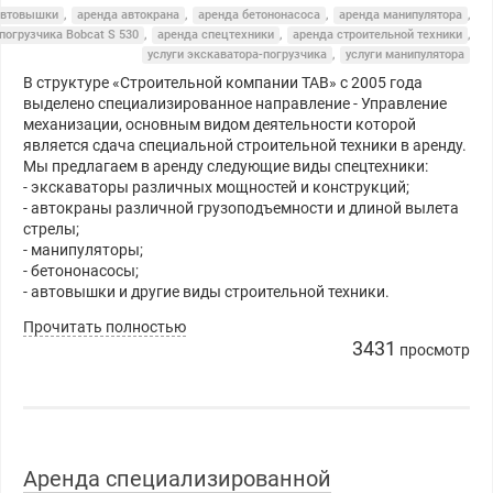
автовышки
,
аренда автокрана
,
аренда бетононасоса
,
аренда манипулятора
,
погрузчика Bobcat S 530
,
аренда спецтехники
,
аренда строительной техники
,
услуги экскаватора-погрузчика
,
услуги манипулятора
В структуре «Строительной компании ТАВ» с 2005 года
выделено специализированное направление - Управление
механизации, основным видом деятельности которой
является сдача специальной строительной техники в аренду.
Мы предлагаем в аренду следующие виды спецтехники:
- экскаваторы различных мощностей и конструкций;
- автокраны различной грузоподъемности и длиной вылета
стрелы;
- манипуляторы;
- бетононасосы;
- автовышки и другие виды строительной техники.
Прочитать полностью
3431
просмотр
Аренда специализированной