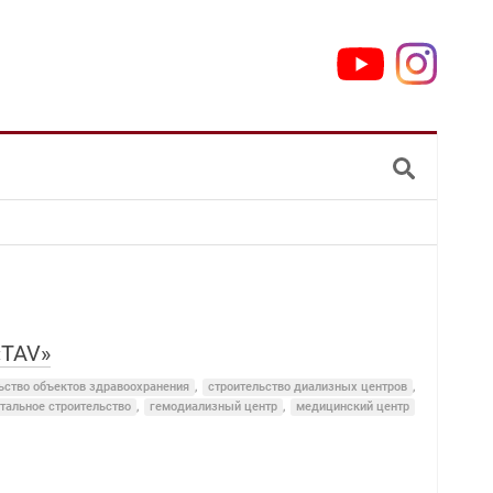
«TAV»
ьство объектов здравоохранения
,
строительство диализных центров
,
тальное строительство
,
гемодиализный центр
,
медицинский центр