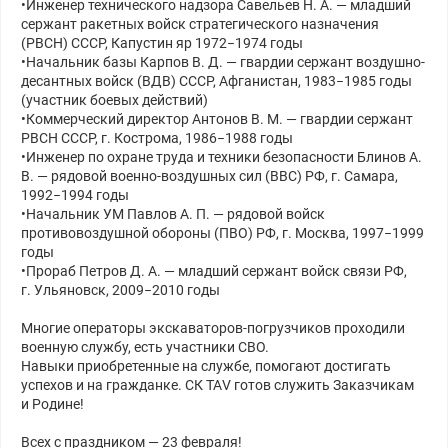
•Инженер технического надзора Савельев Н. А. — младший
сержант ракетных войск стратегического назначения
(РВСН) СССР, Капустин яр 1972−1974 годы
•Начальник базы Карпов В. Д. — гвардии сержант воздушно-
десантных войск (ВДВ) СССР, Афганистан, 1983−1985 годы
(участник боевых действий)
•Коммерческий директор Антонов В. М. — гвардии сержант
РВСН СССР, г. Кострома, 1986−1988 годы
•Инженер по охране труда и техники безопасности Блинов А.
В. — рядовой военно-воздушных сил (ВВС) РФ, г. Самара,
1992−1994 годы
•Начальник УМ Павлов А. П. — рядовой войск
противовоздушной обороны (ПВО) РФ, г. Москва, 1997−1999
годы
•Прораб Петров Д. А. — младший сержант войск связи РФ,
г. Ульяновск, 2009−2010 годы
Многие операторы экскаваторов-погрузчиков проходили
военную службу, есть участники СВО.
Навыки приобретенные на службе, помогают достигать
успехов и на гражданке. СК ТАV готов служить Заказчикам
и Родине!
Всех с праздником — 23 февраля!