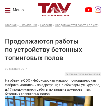
Меню
Главная
»
О компании
»
Новости
»
Продолжаются работы по устройству бетонных топинговых полов
Продолжаются работы
по устройству бетонных
топинговых полов
09 декабря 2014
бетонные топинговые полы
На объекте ООО «Чебоксарская макаронно-кондитерская
фабрика «Вавилон» по адресу: ЧР, г. Чебоксары, ул. Урукова,
д.17 продолжаются работы по заливке армированных
бетонных топинговых полов.