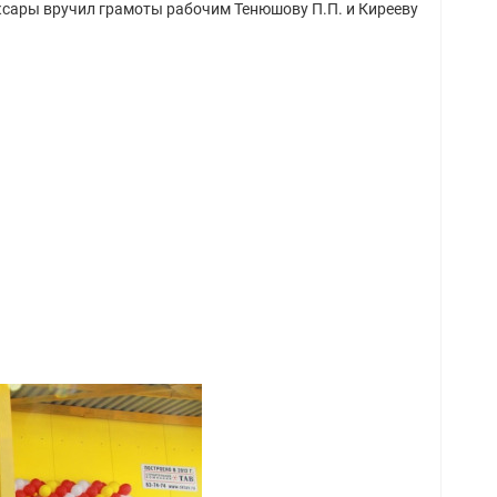
оксары вручил грамоты рабочим Тенюшову П.П. и Кирееву