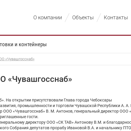
О компании
Объекты
Контакты
товки и контейнеры
ООО «Чувашгосснаб»
ОО «Чувашгосснаб»
б». На открытии присутствовали Глава города Чебоксары
развития, промышленности и торговли Чувашской Республики А. А
р ООО «Чувашгосснаб» В. М. Антонов, генеральный директор ООО 
приглашенные гости.
неральному директору ООО «СК ТАВ» Антонову В.М. и благодарност
ого Собрания депутатов прорабу Ивановой В.А. и начальнику ПТО 