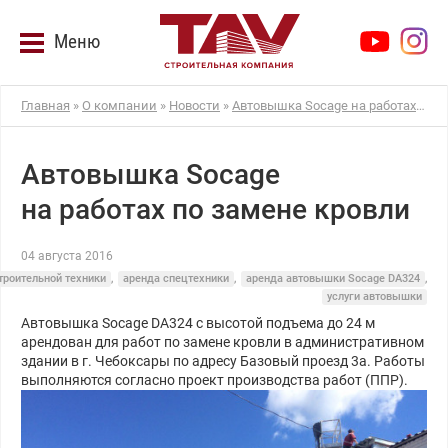
Меню
Главная
»
О компании
»
Новости
»
Автовышка Socage на работах по замене кровли
Автовышка Socage
на работах по замене кровли
04 августа 2016
троительной техники
,
аренда спецтехники
,
аренда автовышки Socage DA324
,
услуги автовышки
Автовышка Socage DA324 с высотой подъема до 24 м
арендован для работ по замене кровли в административном
здании в г. Чебоксары по адресу Базовый проезд 3а. Работы
выполняются согласно проект производства работ (ППР).