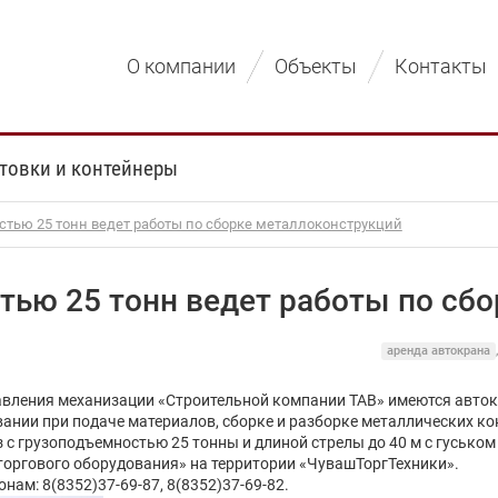
О компании
Объекты
Контакты
товки и контейнеры
стью 25 тонн ведет работы по сборке металлоконструкций
тью 25 тонн ведет работы по сб
аренда автокрана
авления механизации «Строительной компании ТАВ» имеются авто
ании при подаче материалов, сборке и разборке металлических ко
 с грузоподъемностью 25 тонны и длиной стрелы до 40 м с гусько
 торгового оборудования» на территории «ЧувашТоргТехники».
ам: 8(8352)37-69-87, 8(8352)37-69-82.